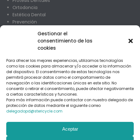
Prótesis Dentales
Ortodoncia
Estética Dental
Prevención
Odontopediatría
Gestionar el
Cirugía Oral
consentimiento de las
cookies
CONTACTO
Para ofrecer las mejores experiencias, utilizamos tecnologías
Madrid
como las cookies para almacenar y/o acceder a la información
del dispositivo. El consentimiento de estas tecnologías nos
C/ Payaso Fofo 24 1 L27
permitirá procesar datos como el comportamiento de
navegación o las identificaciones únicas en este sitio. No
consentir o retirar el consentimiento, puede afectar negativamente
Teléfonos 91 477 97 01 / 635 688 671
a ciertas características y funciones.
Para más información puede contactar con nuestro delegado de
clinicanumancia10@yahoo.es
protección de datos mediante el siguiente correo
delegadopd@stericycle.com
Soria
Aceptar
C. Numancia, 10, 2º