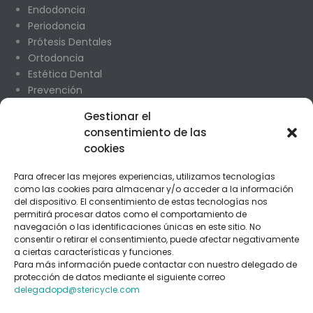
Endodoncia
Periodoncia
Prótesis Dentales
Ortodoncia
Estética Dental
Prevención
Odontopediatría
Gestionar el
Cirugía Oral
consentimiento de las
cookies
CONTACTO
Para ofrecer las mejores experiencias, utilizamos tecnologías
Madrid
como las cookies para almacenar y/o acceder a la información
del dispositivo. El consentimiento de estas tecnologías nos
C/ Payaso Fofo 24 1 L27
permitirá procesar datos como el comportamiento de
navegación o las identificaciones únicas en este sitio. No
consentir o retirar el consentimiento, puede afectar negativamente
Teléfonos 91 477 97 01 / 635 688 671
a ciertas características y funciones.
Para más información puede contactar con nuestro delegado de
clinicanumancia10@yahoo.es
protección de datos mediante el siguiente correo
delegadopd@stericycle.com
Soria