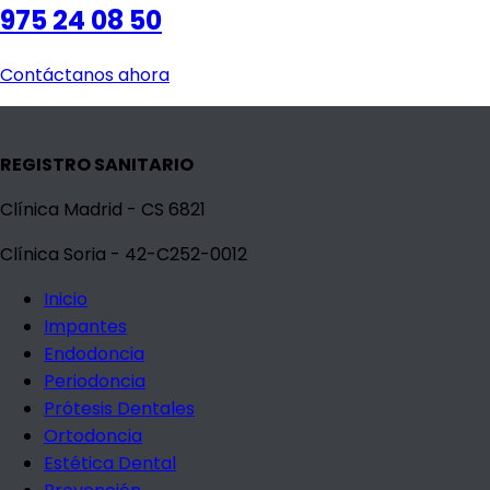
975 24 08 50
Contáctanos ahora
REGISTRO SANITARIO
Clínica Madrid - CS 6821
Clínica Soria - 42-C252-0012
Inicio
Impantes
Endodoncia
Periodoncia
Prótesis Dentales
Ortodoncia
Estética Dental