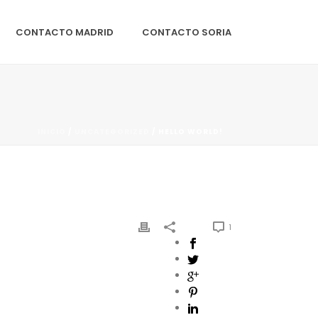
CONTACTO MADRID
CONTACTO SORIA
INICIO
/
UNCATEGORIZED
/ HELLO WORLD!
1