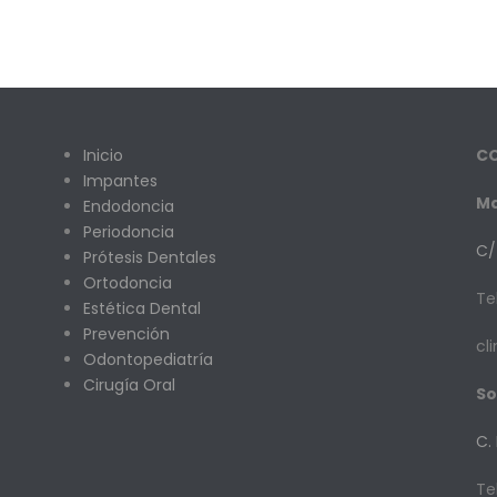
Inicio
C
Impantes
Ma
Endodoncia
Periodoncia
C/
Prótesis Dentales
Ortodoncia
Te
Estética Dental
Prevención
cl
Odontopediatría
Cirugía Oral
So
C.
Te