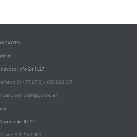
ONTACTO
drid
 Payaso Fofo 24 1 L27
léfonos 91 477 97 01 / 635 688 671
inicanumancia10@yahoo.es
ria
 Numancia, 10, 2º
léfono 975 240 850