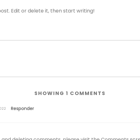
t. Edit or delete it, then start writing!
SHOWING 1 COMMENTS
Responder
2022
g, and deleting comments, please visit the Comments scr