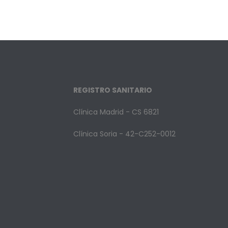
REGISTRO SANITARIO
Clínica Madrid - CS 6821
Clínica Soria - 42-C252-0012