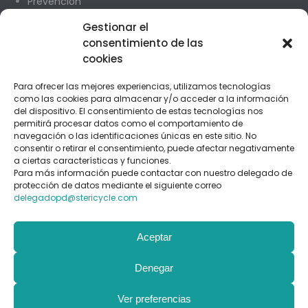
Prevención
Odontopediatría
Gestionar el
Cirugía Oral
consentimiento de las
cookies
CONTACTO
Para ofrecer las mejores experiencias, utilizamos tecnologías
Madrid
como las cookies para almacenar y/o acceder a la información
del dispositivo. El consentimiento de estas tecnologías nos
C/ Payaso Fofo 24 1 L27
permitirá procesar datos como el comportamiento de
navegación o las identificaciones únicas en este sitio. No
consentir o retirar el consentimiento, puede afectar negativamente
Teléfonos 91 477 97 01 / 635 688 671
a ciertas características y funciones.
Para más información puede contactar con nuestro delegado de
clinicanumancia10@yahoo.es
protección de datos mediante el siguiente correo
delegadopd@stericycle.com
Soria
Aceptar
C. Numancia, 10, 2º
Denegar
Teléfono 975 240 850
clinicanumancia10@yahoo.es
Ver preferencias