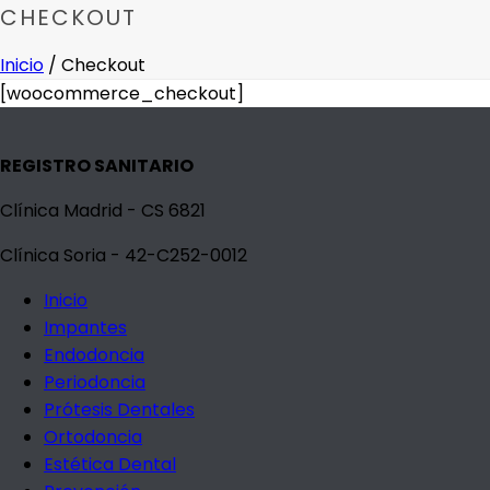
CHECKOUT
Inicio
/
Checkout
[woocommerce_checkout]
REGISTRO SANITARIO
Clínica Madrid - CS 6821
Clínica Soria - 42-C252-0012
Inicio
Impantes
Endodoncia
Periodoncia
Prótesis Dentales
Ortodoncia
Estética Dental