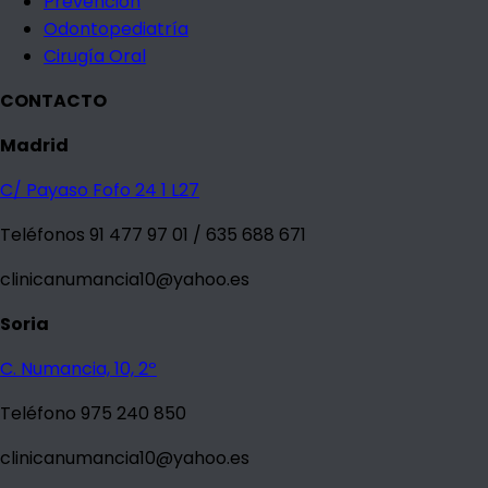
Prevención
Odontopediatría
Cirugía Oral
CONTACTO
Madrid
C/ Payaso Fofo 24 1 L27
Teléfonos 91 477 97 01 / 635 688 671
clinicanumancia10@yahoo.es
Soria
C. Numancia, 10, 2º
Teléfono 975 240 850
clinicanumancia10@yahoo.es