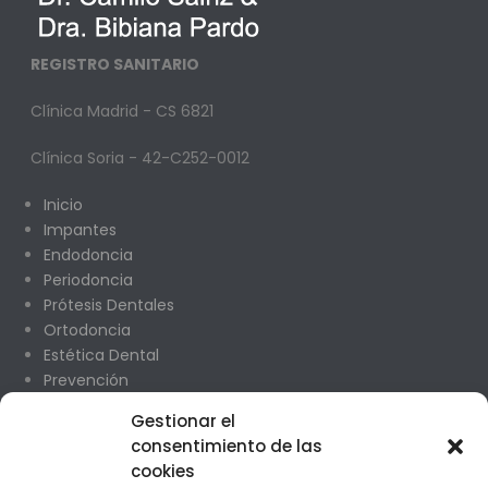
REGISTRO SANITARIO
Clínica Madrid - CS 6821
Clínica Soria - 42-C252-0012
Inicio
Impantes
Endodoncia
Periodoncia
Prótesis Dentales
Ortodoncia
Estética Dental
Prevención
Odontopediatría
Gestionar el
Cirugía Oral
consentimiento de las
cookies
CONTACTO